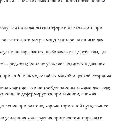
окрышки — никаких вылетевших шипов после первой
ронуться на ледяном светофоре и не скользить при
и реагентов, эти метры могут стать решающими для
ксует и не зарывается, выбираясь из сугроба там, где
е — редкость; WI32 не утомляет водителя в дальних
 при -20°C и ниже, остаётся мягкой и цепкой, сохраняя
ина ходит долго и не требует замены каждые два года;
ор меньше деформируется при качении, снижая
епление при разгоне, короче тормозной путь, точнее
ми усиленная конструкция противостоит порезам и