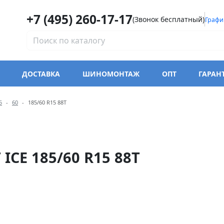
+7 (495) 260-17-17
(Звонок бесплатный)
Графи
ДОСТАВКА
ШИНОМОНТАЖ
ОПТ
ГАРАН
модели Kumho WI32 WinterC
5
60
185/60 R15 88T
CE 185/60 R15 88T