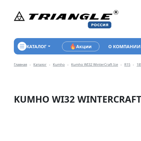
КАТАЛОГ
Акции
О КОМПАНИИ
Навигация по разделам 
Главная
Каталог
Kumho
Kumho WI32 WinterCraft Ice
R15
18
KUMHO WI32 WINTERCRAFT I