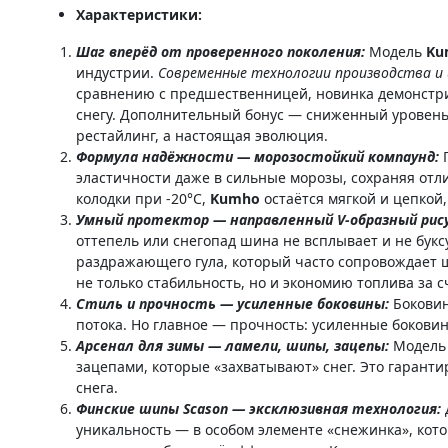
Характеристики:
Шаг вперёд от проверенного поколения:
Модель
Ku
индустрии.
Современные технологии производства 
сравнению с предшественницей, новинка демонстрир
снегу. Дополнительный бонус — сниженный уровен
рестайлинг, а настоящая эволюция.
Формула надёжности — морозостойкий компаунд:
эластичности даже в сильные морозы, сохраняя отли
колодки при -20°C,
Kumho
остаётся мягкой и цепкой,
Умный протектор — направленный V-образный рис
оттепель или снегопад шина не всплывает и не букс
раздражающего гула, который часто сопровождае
не только стабильность, но и экономию топлива за 
Стиль и прочность — усиленные боковины:
Бокови
потока. Но главное — прочность: усиленные бокови
Арсенал для зимы — ламели, шипы, зацепы:
Модель
зацепами, которые «захватывают» снег. Это гаранти
снега.
Финские шипы Scason — эксклюзивная технология:
уникальность — в особом элементе «снежинка», кот