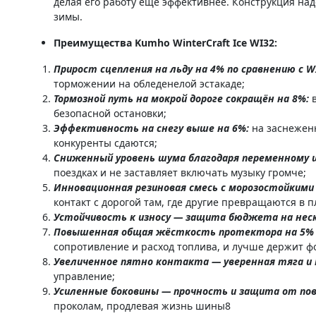
делая его работу ещё эффективнее. Конструкция н
зимы.
Преимущества Kumho WinterCraft Ice WI32:
Прирост сцепления на льду на 4% по сравнению с W
торможении на обледенелой эстакаде;
Тормозной путь на мокрой дороге сокращён на 8%:
безопасной остановки;
Эффективность на снегу выше на 6%:
на заснежен
конкуренты сдаются;
Сниженный уровень шума благодаря переменному 
поездках и не заставляет включать музыку громче;
Инновационная резиновая смесь с морозостойкими
контакт с дорогой там, где другие превращаются в 
Устойчивость к износу — защита бюджета на нес
Повышенная общая жёсткость протектора на 5% 
сопротивление и расход топлива, и лучше держит ф
Увеличенное пятно контакта — уверенная тяга и
управление;
Усиленные боковины — прочность и защита от по
проколам, продлевая жизнь шины8