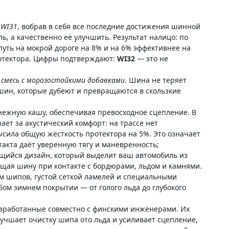
 WI31
, вобрав в себя все последние достижения шинной
ь, а качественно её улучшить. Результат налицо: по
уть на мокрой дороге на 8% и на 6% эффективнее на
отектора. Цифры подтверждают:
WI32
— это не
 смесь с морозостойкими добавками
. Шина не теряет
т шин, которые дубеют и превращаются в скользкие
снежную кашу, обеспечивая превосходное сцепление. В
ает за акустический комфорт: на трассе нет
сила общую жёсткость протектора на 5%. Это означает
акта даёт уверенную тягу и маневренность;
щийся дизайн, который выделит ваш автомобиль из
ищая шину при контакте с бордюрами, льдом и камнями.
м шипов, густой сеткой ламелей и специальными
бом зимнем покрытии — от голого льда до глубокого
зработанные совместно с финскими инженерами. Их
учшает очистку шипа ото льда и усиливает сцепление,