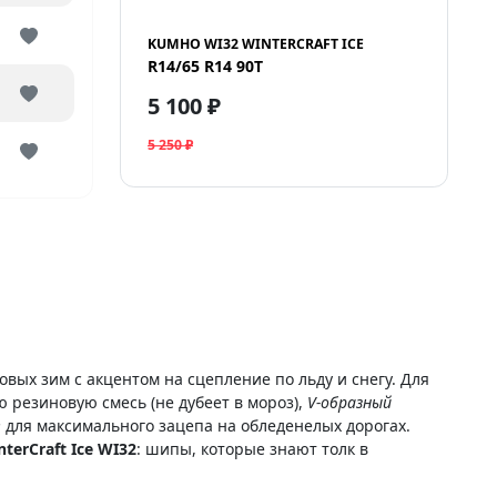
KUMHO WI32 WINTERCRAFT ICE
R14/65 R14 90T
5 100 ₽
5 250 ₽
вых зим с акцентом на сцепление по льду и снегу. Для
ю резиновую смесь (не дубеет в мороз),
V-образный
в
для максимального зацепа на обледенелых дорогах.
terCraft Ice WI32
: шипы, которые знают толк в