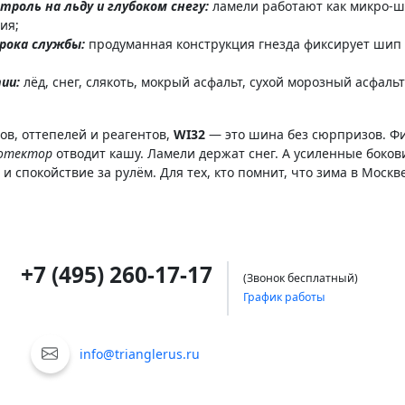
троль на льду и глубоком снегу:
ламели работают как микро-ш
ия;
срока службы:
продуманная конструкция гнезда фиксирует шип
тии:
лёд, снег, слякоть, мокрый асфальт, сухой морозный асфаль
дов, оттепелей и реагентов,
WI32
— это шина без сюрпризов. Фи
ротектор
отводит кашу. Ламели держат снег. А усиленные боков
 спокойствие за рулём. Для тех, кто помнит, что зима в Москв
+7 (495) 260-17-17
(Звонок бесплатный)
График работы
info@trianglerus.ru