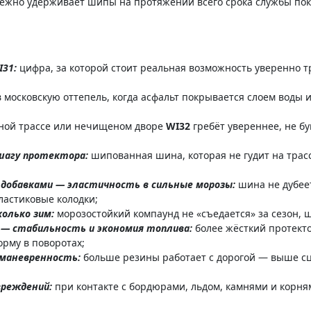
адёжно удерживает шипы на протяжении всего срока службы п
I31:
цифра, за которой стоит реальная возможность уверенно т
в московскую оттепель, когда асфальт покрывается слоем воды 
ной трассе или нечищеном дворе
WI32
гребёт увереннее, не бу
шагу протектора:
шипованная шина, которая не гудит на трасс
 добавками — эластичность в сильные морозы:
шина не дубеет
пластиковые колодки;
колько зим:
морозостойкий компаунд не «съедается» за сезон, ш
— стабильность и экономия топлива:
более жёсткий протект
орму в поворотах;
 маневренность:
больше резины работает с дорогой — выше сц
вреждений:
при контакте с бордюрами, льдом, камнями и корня