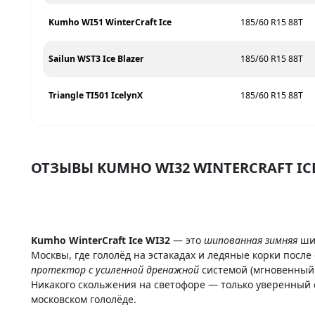
Kumho WI51 WinterCraft Ice
185/60 R15 88T
Sailun WST3 Ice Blazer
185/60 R15 88T
Triangle TI501 IcelynX
185/60 R15 88T
ОТЗЫВЫ KUMHO WI32 WINTERCRAFT IC
Kumho WinterCraft Ice WI32
— это
шипованная зимняя
шин
Москвы, где гололёд на эстакадах и ледяные корки после
протектор с усиленной дренажной
системой (мгновенный
Никакого скольжения на светофоре — только уверенный с
московском гололёде.