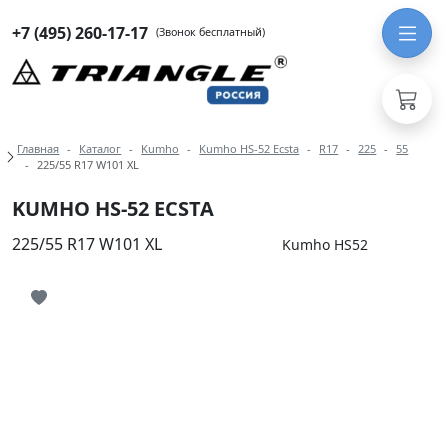
+7 (495) 260-17-17
(Звонок бесплатный)
Навигация по разделам модели Kum
Главная
Каталог
Kumho
Kumho HS-52 Ecsta
R17
225
55
225/55 R17 W101 XL
KUMHO HS-52 ECSTA
225/55 R17 W101 XL
Kumho HS52
Иконка добавления в избранное