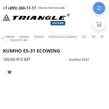
+7 (495) 260-17-17
(Звонок бесплатный)
Навигация по разделам модели Ku
Главная
Каталог
Kumho
Kumho ES-31 Ecowing
R15
185
60
185/60 R15 84T
KUMHO ES-31 ECOWING
185/60 R15 84T
Kumho ES31
Иконка добавления в избранное