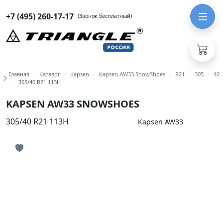
+7 (495) 260-17-17
(Звонок бесплатный)
Навигация по разделам модели Ka
Главная
Каталог
Kapsen
Kapsen AW33 SnowShoes
R21
305
40
305/40 R21 113H
KAPSEN AW33 SNOWSHOES
305/40 R21 113H
Kapsen AW33
Иконка добавления в избранное
Иконка добавления в избранное
Иконка добавления в избранное
Иконка добавления в избранное
Иконка добавления в избранное
Иконка добавления в избранное
Иконка добавления в избранное
Иконка добавления в избранное