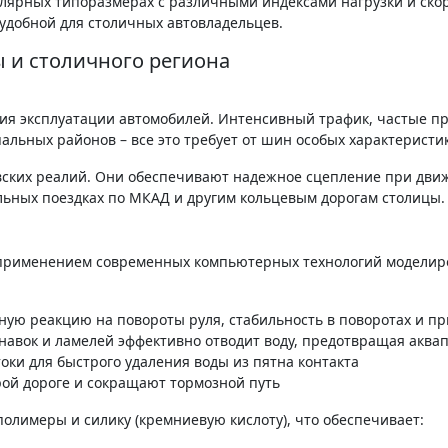
улярных типоразмерах с различными индексами нагрузки и ско
 удобной для столичных автовладельцев.
вы и столичного региона
ия эксплуатации автомобилей. Интенсивный трафик, частые п
альных районов – все это требует от шин особых характеристик
ских реалий. Они обеспечивают надежное сцепление при движ
ельных поездках по МКАД и другим кольцевым дорогам столицы.
применением современных компьютерных технологий моделир
ую реакцию на повороты руля, стабильность в поворотах и пр
авок и ламелей эффективно отводит воду, предотвращая аква
ки для быстрого удаления воды из пятна контакта
ой дороге и сокращают тормозной путь
полимеры и силику (кремниевую кислоту), что обеспечивает: