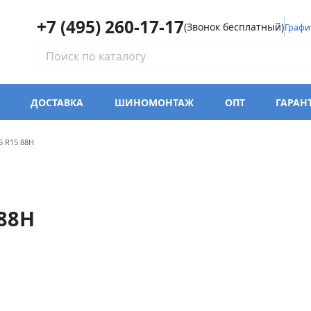
+7 (495) 260-17-17
(Звонок бесплатный)
Графи
ДОСТАВКА
ШИНОМОНТАЖ
ОПТ
ГАРАН
одели iLink L-Grip 55
5 R15 88H
 88H