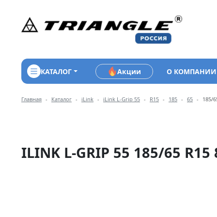
КАТАЛОГ
Акции
О КОМПАНИИ
Навигация по разделам м
Главная
Каталог
iLink
iLink L-Grip 55
R15
185
65
185/6
ILINK L-GRIP 55 185/65 R15