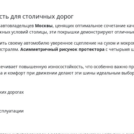
ость для столичных дорог
 автовладельцев
Москвы
, ценящих оптимальное сочетание каче
ожных условий столицы, эти покрышки демонстрируют отличны
ить своему автомобилю уверенное сцепление на сухом и мокро
истралям.
Асимметричный рисунок протектора
с четырьмя ш
еспечивает повышенную износостойкость, что особенно важно п
а и комфорт при движении делают эти шины идеальным выборо
ких дорогах
сплуатации