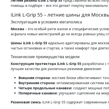
Летняя резина iLink L-Grip 55
представлена во всех поп
помощь в подборе – все это делает покупку максимально
iLink L-Grip 55 – летние шины для Моск
Эксплуатация в условиях мегаполиса
Москва
– это особый ритм жизни и специфические услов
асфальта новых магистралей до не всегда ровных улиц сп
Шины iLink L-Grip 55
идеально адаптированы для москов
частых остановках и стартах, а также комфорт при длит
Технические преимущества модели
Конструкция протектора iLink L-Grip 55
разработана с 
лучшие качества для различных режимов движения:
Внешняя сторона:
жесткие блоки обеспечивают точн
Внутренняя сторона:
оптимизированная система кан
Четыре продольные канавки:
создают мощные пото
Поперечные канавки:
улучшают сцепление на мокр
Резиновая смесь
iLink L-Grip 55 содержит современные 