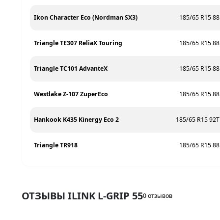
Ikon Character Eco (Nordman SX3)
185/65 R15 8
Triangle TE307 ReliaX Touring
185/65 R15 8
Triangle TC101 AdvanteX
185/65 R15 8
Westlake Z-107 ZuperEco
185/65 R15 8
Hankook K435 Kinergy Eco 2
185/65 R15 92T
Triangle TR918
185/65 R15 8
ОТЗЫВЫ ILINK L-GRIP 55
0 отзывов