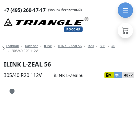
+7 (495) 260-17-17
(Звонок бесплатный)
Навигация по разделам модели iLIN
Главная
Каталог
iLink
iLINK L-Zeal 56
R20
305
40
305/40 R20 112V
ILINK L-ZEAL 56
305/40 R20 112V
iLINK L-Zeal56
C
C
72
Иконка добавления в избранное
Иконка добавления в избранное
Иконка добавления в избранное
Иконка добавления в избранное
Иконка добавления в избранное