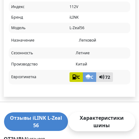
Индекс
112V
Бренд
iLINK
Модель
L-Zeal56
Назначение
Легковой
Сезонность
Летние
Производство
Китай
C
C
72
Евроэтикетка
Отзывы iLINK L-Zeal
Характеристики
56
шины
ОТЗЫВЫ
0 отзывов