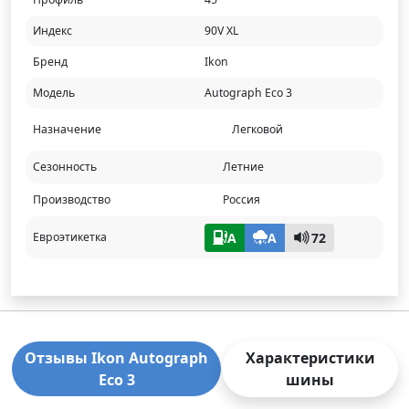
Индекс
90V XL
Бренд
Ikon
Модель
Autograph Eco 3
Назначение
Легковой
Сезонность
Летние
Производство
Россия
A
A
72
Евроэтикетка
Отзывы Ikon Autograph
Характеристики
Eco 3
шины