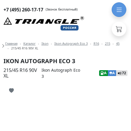
+7 (495) 260-17-17
(Звонок бесплатный)
Навигация по разделам модели Iko
Главная
Каталог
Ikon
Ikon Autograph Eco 3
R16
215
45
215/45 R16 90V XL
IKON AUTOGRAPH ECO 3
215/45 R16 90V
Ikon Autograph Eco
A
A
72
XL
3
Иконка добавления в избранное
Иконка добавления в избранное
Иконка добавления в избранное
Иконка добавления в избранное