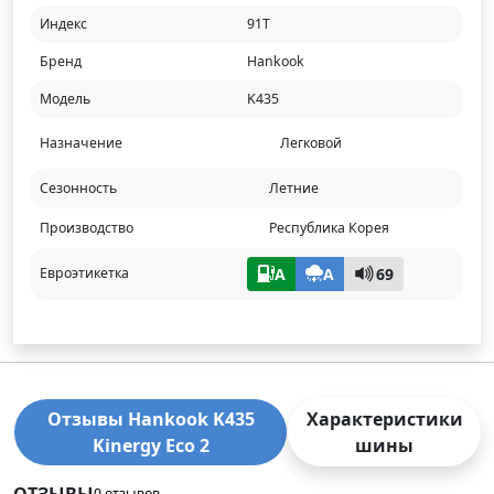
Индекс
91T
Бренд
Hankook
Модель
K435
Назначение
Легковой
Сезонность
Летние
Производство
Республика Корея
A
A
69
Евроэтикетка
Отзывы Hankook K435
Характеристики
Kinergy Eco 2
шины
ОТЗЫВЫ
0 отзывов