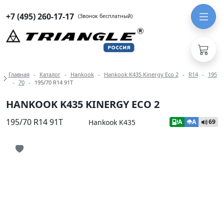
+7 (495) 260-17-17
(Звонок бесплатный)
Навигация по разделам модели Han
Главная
Каталог
Hankook
Hankook K435 Kinergy Eco 2
R14
195
70
195/70 R14 91T
HANKOOK K435 KINERGY ECO 2
195/70 R14 91T
Hankook K435
A
A
69
Иконка добавления в избранное
Иконка добавления в избранное
Иконка добавления в избранное
Иконка добавления в избранное
Иконка добавления в избранное
Иконка добавления в избранное
Иконка добавления в избранное