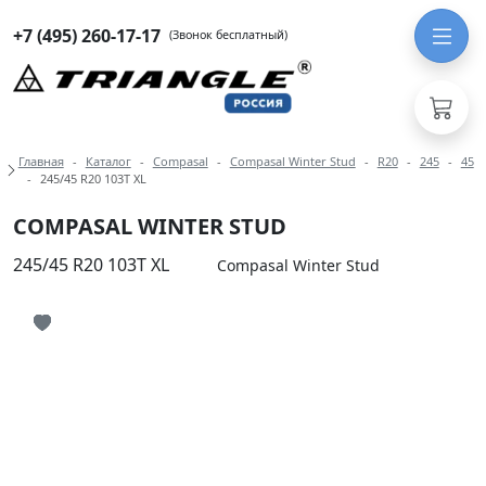
+7 (495) 260-17-17
(Звонок бесплатный)
Навигация по разделам модели Com
Главная
Каталог
Compasal
Compasal Winter Stud
R20
245
45
245/45 R20 103T XL
COMPASAL WINTER STUD
245/45 R20 103T XL
Compasal Winter Stud
Иконка добавления в избранное
Иконка добавления в избранное
Иконка добавления в избранное
Иконка добавления в избранное