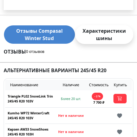
Отзывы Compasal
Характеристики
Winter Stud
шины
ОТЗЫВЫ
0 отзывов
АЛЬТЕРНАТИВНЫЕ ВАРИАНТЫ 245/45 R20
Наименование
Наличие
Стоимость
Купить
Triangle PL02 SnowLink Trin
- 2 %
Более 20 шт.
245/45 R20 103V
7 700 ₽
Kumho WP72 WinterCraft
Нет в наличии
245/45 R20 103V
Kapsen AW33 SnowShoes
Нет в наличии
245/45 R20 103H