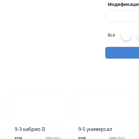
Модификаци
Все
9-3 кабрио II
9-5 универсал
YS3F
2003-2011
YS3E
1998-2010