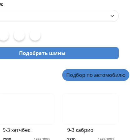
я:
Подобрать шины
Подбор по автомобилю
9-3 хэтчбек
9-3 кабрио
YS3D
1998-2003
YS3D
1998-2003