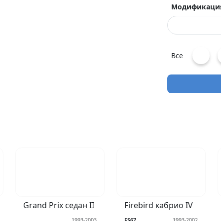
Модификаци
Все
Grand Prix седан II
Firebird кабрио IV
1993-2003
FS67
1993-2002