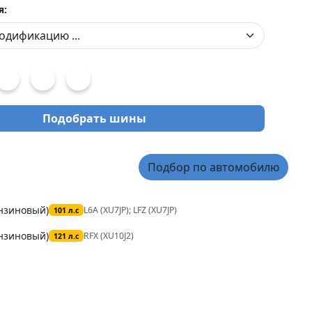
я:
Подобрать шины
Подбор по автомобилю
ензиновый)
L6A (XU7JP); LFZ (XU7JP)
101 л.с
ензиновый)
RFX (XU10J2)
121 л.с