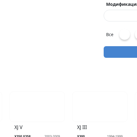
Модификаци
Все
XJ V
XJ III
X350,X358
2003-2009
X300
1994-1999