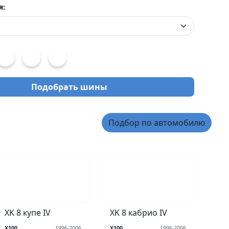
я:
Подобрать шины
Подбор по автомобилю
XK 8 купе IV
XK 8 кабрио IV
X100
1996-2006
X100
1996-2006