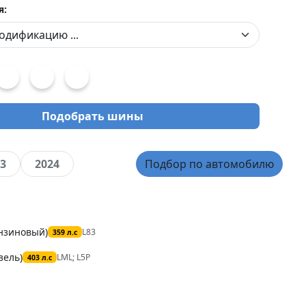
я:
Подобрать шины
3
2024
Подбор по автомобилю
ензиновый)
L83
359 л.с
зель)
LML; L5P
403 л.с