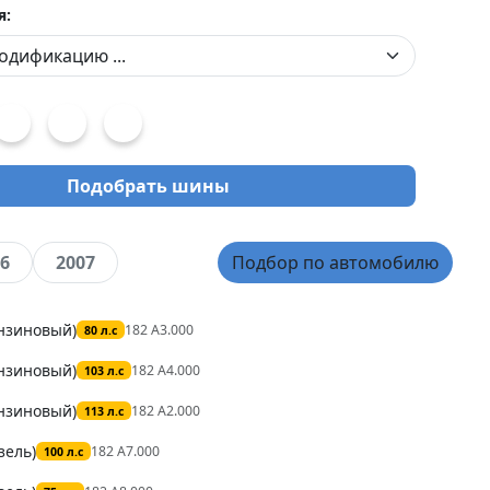
я:
Подобрать шины
6
2007
Подбор по автомобилю
ензиновый)
182 A3.000
80 л.с
ензиновый)
182 A4.000
103 л.с
ензиновый)
182 A2.000
113 л.с
зель)
182 A7.000
100 л.с