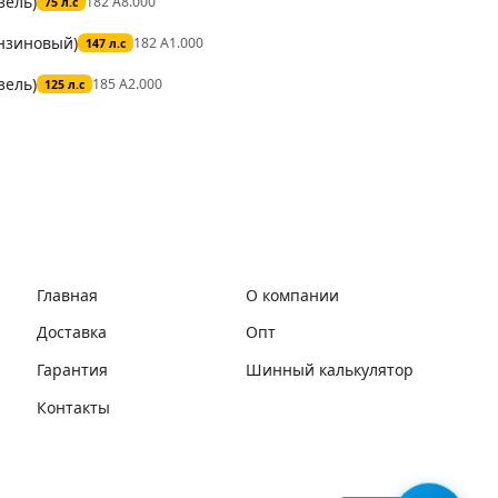
зель)
182 A8.000
75 л.с
ензиновый)
182 A1.000
147 л.с
зель)
185 A2.000
125 л.с
Главная
О компании
Доставка
Опт
Гарантия
Шинный калькулятор
Контакты