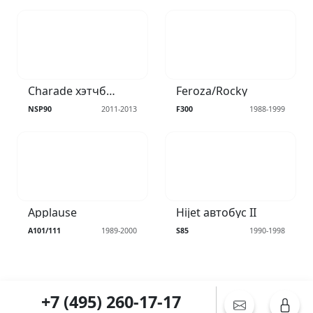
Charade хэтчбек VI
Feroza/Rocky
NSP90
2011-2013
F300
1988-1999
Applause
Hijet автобус II
A101/111
1989-2000
S85
1990-1998
+7 (495) 260-17-17