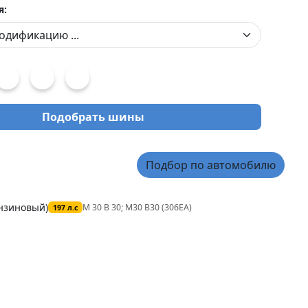
я:
Подобрать шины
Подбор по автомобилю
ензиновый)
M 30 B 30; M30 B30 (306EA)
197 л.с