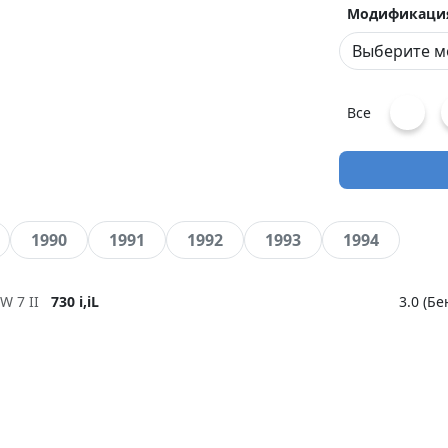
Модификаци
Все
1990
1991
1992
1993
1994
W 7 II
730 i,iL
3.0 (Б